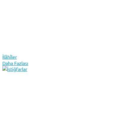
İlâhîler
Daha Fazlası