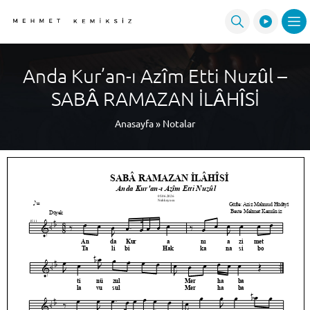
Anda Kur’an-ı Azîm Etti Nuzûl –
SABÂ RAMAZAN İLÂHÎSİ
Anasayfa
»
Notalar