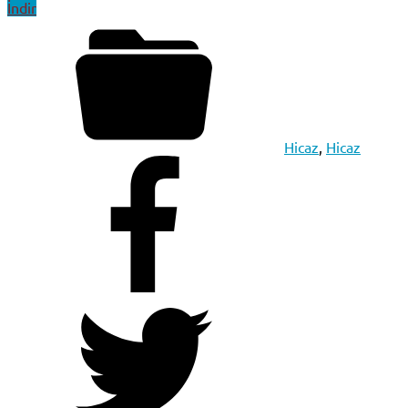
İndir
Hicaz
,
Hicaz