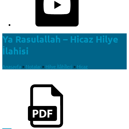
Ya Rasulallah – Hicaz Hilye
İlahisi
Anasayfa
»
Notalar
»
Hilye İlâhîleri
»
Hicaz